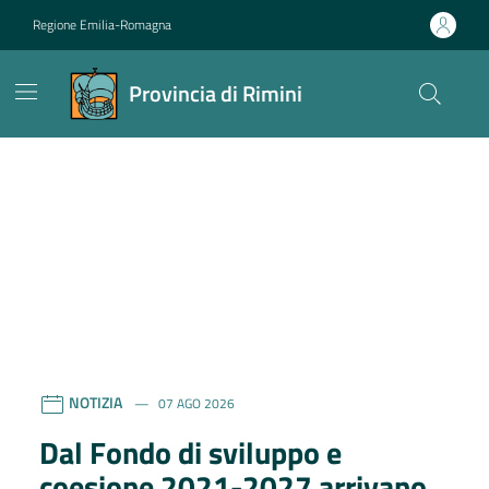
Vai ai contenuti
Vai al footer
Regione Emilia-Romagna
Provincia di Rimini
Provincia di Rimini
Contenuti in evidenza
Contenuti in evidenza
NOTIZIA
07 AGO 2026
Dal Fondo di sviluppo e
coesione 2021-2027 arrivano