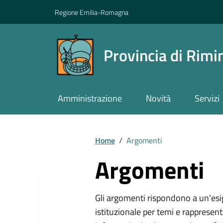
Vai ai contenuti
Vai al footer
Regione Emilia-Romagna
Provincia di Rimi
Amministrazione
Novità
Servizi
Contenuti in evidenza
Home
/
Argomenti
Argomenti
Gli argomenti rispondono a un'esi
istituzionale per temi e rappresent