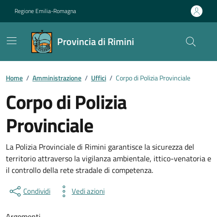
Vai ai contenuti
Vai al footer
Regione Emilia-Romagna
Provincia di Rimini
Contenuti in evidenza
Home
/
Amministrazione
/
Uffici
/
Corpo di Polizia Provinciale
Corpo di Polizia
Provinciale
La Polizia Provinciale di Rimini garantisce la sicurezza del
territorio attraverso la vigilanza ambientale, ittico-venatoria e
il controllo della rete stradale di competenza.
Condividi
Vedi azioni
Argomenti