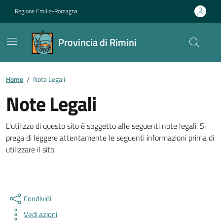
Vai ai contenuti
Vai al footer
Regione Emilia-Romagna
Provincia di Rimini
Contenuti in evidenza
Home
/
Note Legali
Note Legali
Dettagli della notizia
L'utilizzo di questo sito è soggetto alle seguenti note legali. Si
prega di leggere attentamente le seguenti informazioni prima di
utilizzare il sito.
Condividi
Vedi azioni