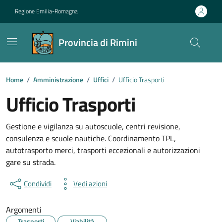
Vai ai contenuti
Vai al footer
Regione Emilia-Romagna
Provincia di Rimini
Contenuti in evidenza
Home
/
Amministrazione
/
Uffici
/
Ufficio Trasporti
Ufficio Trasporti
Gestione e vigilanza su autoscuole, centri revisione,
consulenza e scuole nautiche. Coordinamento TPL,
autotrasporto merci, trasporti eccezionali e autorizzazioni
gare su strada.
Condividi
Vedi azioni
Argomenti
Trasporti
Viabilità