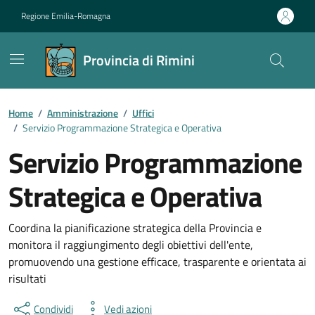
Vai ai contenuti
Vai al footer
Regione Emilia-Romagna
Provincia di Rimini
Contenuti in evidenza
Home
/
Amministrazione
/
Uffici
/
Servizio Programmazione Strategica e Operativa
Servizio Programmazione
Strategica e Operativa
Coordina la pianificazione strategica della Provincia e
monitora il raggiungimento degli obiettivi dell'ente,
promuovendo una gestione efficace, trasparente e orientata ai
risultati
Condividi
Vedi azioni