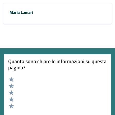
Maria Lamari
Quanto sono chiare le informazioni su questa
pagina?
Valuta 5 stelle su 5
Valuta 4 stelle su 5
Valuta 3 stelle su 5
Valuta 2 stelle su 5
Valuta 1 stelle su 5