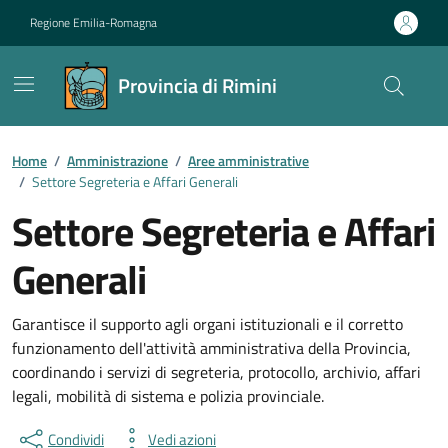
Vai ai contenuti
Vai al footer
Regione Emilia-Romagna
Provincia di Rimini
Contenuti in evidenza
Home
/
Amministrazione
/
Aree amministrative
/
Settore Segreteria e Affari Generali
Settore Segreteria e Affari
Generali
Garantisce il supporto agli organi istituzionali e il corretto
funzionamento dell'attività amministrativa della Provincia,
coordinando i servizi di segreteria, protocollo, archivio, affari
legali, mobilità di sistema e polizia provinciale.
Condividi
Vedi azioni