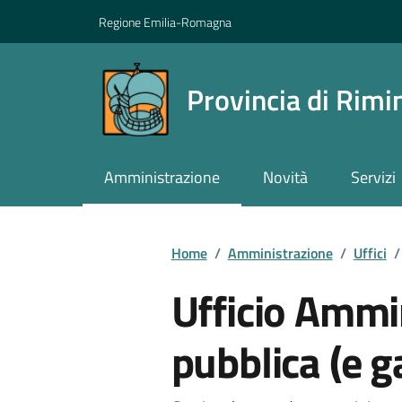
Vai ai contenuti
Vai al footer
Regione Emilia-Romagna
Provincia di Rimi
Amministrazione
Novità
Servizi
Contenuti in evidenza
Home
/
Amministrazione
/
Uffici
/
Ufficio Ammin
pubblica (e g