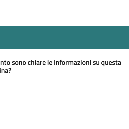
nto sono chiare le informazioni su questa
ina?
a 5 stelle su 5
a 4 stelle su 5
a 3 stelle su 5
a 2 stelle su 5
a 1 stelle su 5