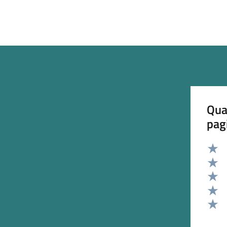
Qua
pag
Valut
Valut
Valut
Valut
Valut