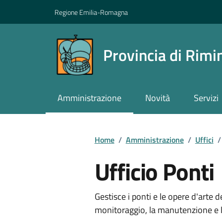
Vai ai contenuti
Vai al footer
Regione Emilia-Romagna
Provincia di Rimi
Amministrazione
Novità
Servizi
Contenuti in evidenza
Home
/
Amministrazione
/
Uffici
/
Ufficio Ponti
Gestisce i ponti e le opere d'arte d
monitoraggio, la manutenzione e l