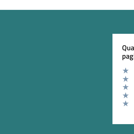
Qua
pag
Valut
Valut
Valut
Valut
Valut