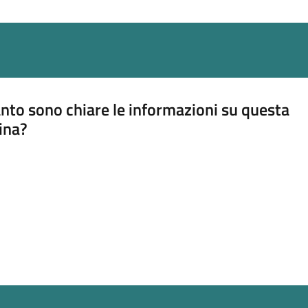
nto sono chiare le informazioni su questa
ina?
a 5 stelle su 5
a 4 stelle su 5
a 3 stelle su 5
a 2 stelle su 5
a 1 stelle su 5