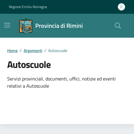
Vai ai contenuti
Vai al footer
Regione Emilia-Romagna
Provincia di Rimini
Contenuti in evidenza
Home
/
Argomenti
/
Autoscuole
Autoscuole
Dettagli dell'argomento
Servizi provinciali, documenti, uffici, notizie ed eventi
relativi a Autoscuole