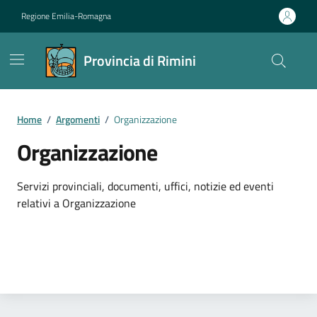
Vai ai contenuti
Vai al footer
Regione Emilia-Romagna
Provincia di Rimini
Contenuti in evidenza
Home
/
Argomenti
/
Organizzazione
Organizzazione
Dettagli dell'argomento
Servizi provinciali, documenti, uffici, notizie ed eventi
relativi a Organizzazione