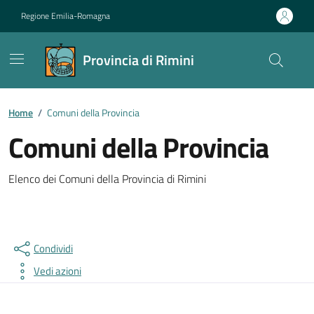
Vai ai contenuti
Vai al footer
Regione Emilia-Romagna
Provincia di Rimini
Contenuti in evidenza
Home
/
Comuni della Provincia
Comuni della Provincia
Dettagli della notizia
Elenco dei Comuni della Provincia di Rimini
Condividi
Vedi azioni