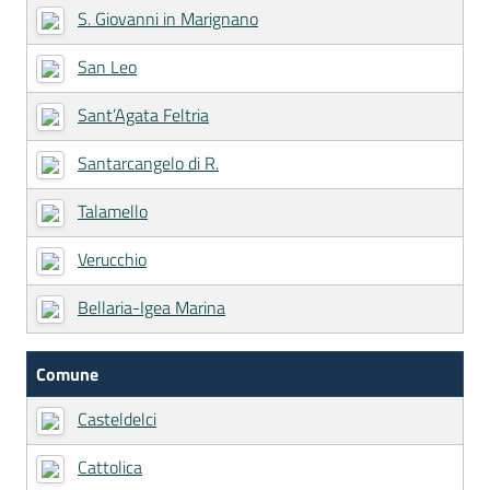
S. Giovanni in Marignano
San Leo
Sant’Agata Feltria
Santarcangelo di R.
Talamello
Verucchio
Bellaria-Igea Marina
Comune
Casteldelci
Cattolica