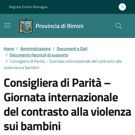
Vai ai contenuti
Vai al footer
Regione Emilia-Romagna
Provincia di Rimini
Contenuti in evidenza
Home
/
Amministrazione
/
Documenti e Dati
/
Documento (tecnico) di supporto
/
Consigliera di Parità – Giornata internazionale del contrasto alla
violenza sui bambini
Consigliera di Parità –
Giornata internazionale
del contrasto alla violenza
sui bambini