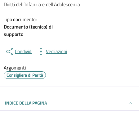
Dettagli del documento
Diritti dell’Infanzia e dell’Adolescenza
Tipo documento:
Documento (tecnico) di
supporto
Condividi
Vedi azioni
Argomenti
Consigliera di Parità
INDICE DELLA PAGINA