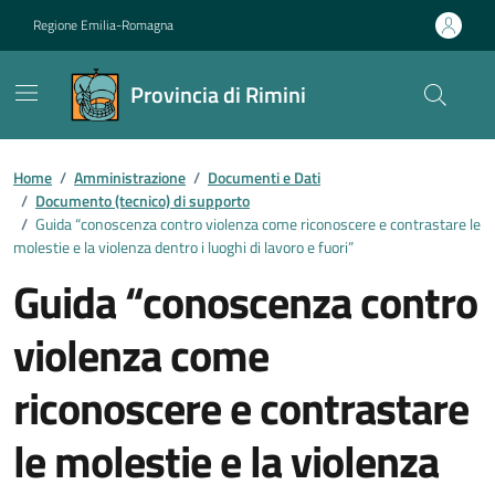
Vai ai contenuti
Vai al footer
Regione Emilia-Romagna
Provincia di Rimini
Contenuti in evidenza
Home
/
Amministrazione
/
Documenti e Dati
/
Documento (tecnico) di supporto
/
Guida “conoscenza contro violenza come riconoscere e contrastare le
molestie e la violenza dentro i luoghi di lavoro e fuori”
Guida “conoscenza contro
violenza come
riconoscere e contrastare
le molestie e la violenza