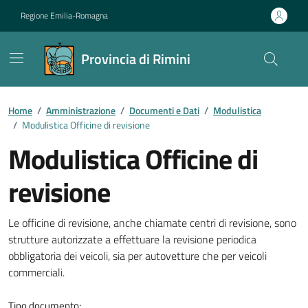
Vai ai contenuti
Vai al footer
Regione Emilia-Romagna
Provincia di Rimini
Contenuti in evidenza
Home
/
Amministrazione
/
Documenti e Dati
/
Modulistica
/
Modulistica Officine di revisione
Modulistica Officine di
revisione
Dettagli del documento
Le officine di revisione, anche chiamate centri di revisione, sono
strutture autorizzate a effettuare la revisione periodica
obbligatoria dei veicoli, sia per autovetture che per veicoli
commerciali.
Tipo documento: