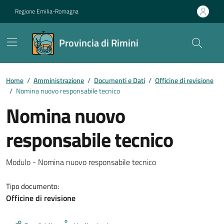
Vai ai contenuti
Vai al footer
Regione Emilia-Romagna
Provincia di Rimini
Contenuti in evidenza
Home
/
Amministrazione
/
Documenti e Dati
/
Officine di revisione
/
Nomina nuovo responsabile tecnico
Nomina nuovo
responsabile tecnico
Dettagli del documento
Modulo - Nomina nuovo responsabile tecnico
Tipo documento:
Officine di revisione