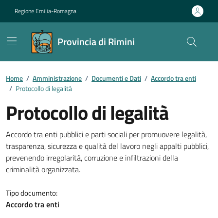
Vai ai contenuti
Vai al footer
Regione Emilia-Romagna
Provincia di Rimini
Contenuti in evidenza
Home
/
Amministrazione
/
Documenti e Dati
/
Accordo tra enti
/
Protocollo di legalità
Protocollo di legalità
Dettagli del documento
Accordo tra enti pubblici e parti sociali per promuovere legalità,
trasparenza, sicurezza e qualità del lavoro negli appalti pubblici,
prevenendo irregolarità, corruzione e infiltrazioni della
criminalità organizzata.
Tipo documento:
Accordo tra enti