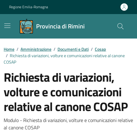
Vai ai contenuti
Vai al footer
Regione Emilia-Romagna
Provincia di Rimini
Contenuti in evidenza
Home
/
Amministrazione
/
Documenti e Dati
/
Cosap
/
Richiesta di variazioni, volture e comunicazioni relative al canone
COSAP
Richiesta di variazioni,
volture e comunicazioni
relative al canone COSAP
Dettagli del documento
Modulo - Richiesta di variazioni, volture e comunicazioni relative
al canone COSAP