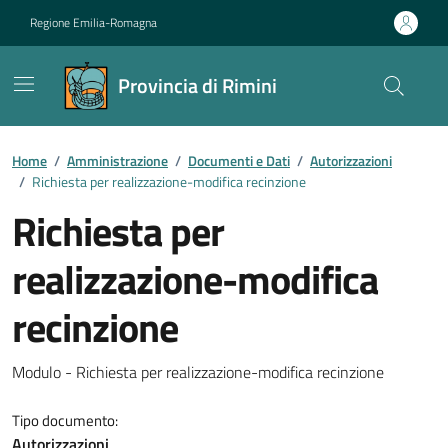
Vai ai contenuti
Vai al footer
Regione Emilia-Romagna
Provincia di Rimini
Contenuti in evidenza
Home
/
Amministrazione
/
Documenti e Dati
/
Autorizzazioni
/
Richiesta per realizzazione-modifica recinzione
Richiesta per
realizzazione-modifica
recinzione
Dettagli del documento
Modulo - Richiesta per realizzazione-modifica recinzione
Tipo documento:
Autorizzazioni