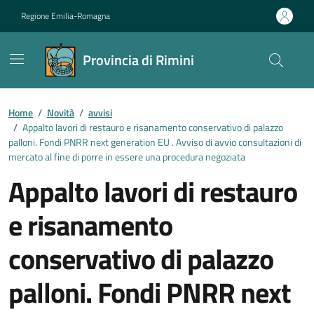
Vai ai contenuti
Vai al footer
Regione Emilia-Romagna
Provincia di Rimini
Contenuti in evidenza
Home
/
Novità
/
avvisi
/
Appalto lavori di restauro e risanamento conservativo di palazzo
palloni. Fondi PNRR next generation EU . Avviso di avvio consultazioni di
mercato al fine di porre in essere una procedura negoziata
Appalto lavori di restauro
e risanamento
conservativo di palazzo
palloni. Fondi PNRR next