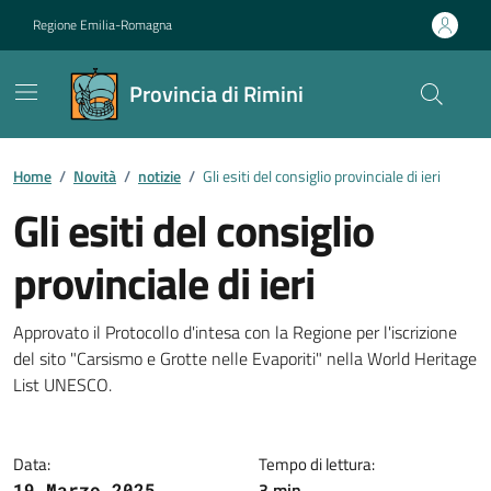
Vai ai contenuti
Vai al footer
Regione Emilia-Romagna
Provincia di Rimini
Contenuti in evidenza
Home
/
Novità
/
notizie
/
Gli esiti del consiglio provinciale di ieri
Gli esiti del consiglio
provinciale di ieri
Dettagli della notizia
Approvato il Protocollo d'intesa con la Regione per l'iscrizione
del sito "Carsismo e Grotte nelle Evaporiti" nella World Heritage
List UNESCO.
Data:
Tempo di lettura:
3 min
19 Marzo 2025