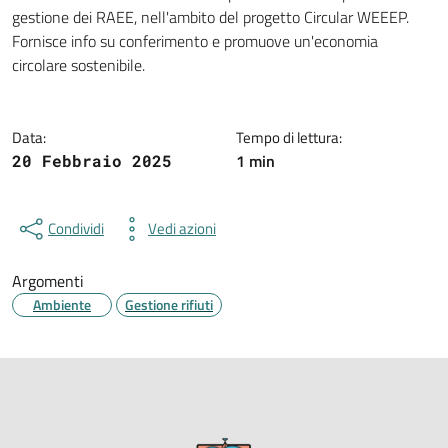
Dettagli della notizia
gestione dei RAEE, nell'ambito del progetto Circular WEEEP.
Fornisce info su conferimento e promuove un'economia
circolare sostenibile.
Data:
Tempo di lettura:
1 min
20 Febbraio 2025
Condividi
Vedi azioni
Argomenti
Ambiente
Gestione rifiuti