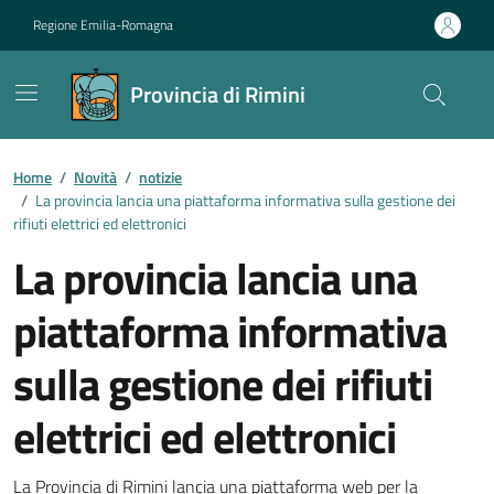
Vai ai contenuti
Vai al footer
Regione Emilia-Romagna
Provincia di Rimini
Contenuti in evidenza
Home
/
Novità
/
notizie
/
La provincia lancia una piattaforma informativa sulla gestione dei
rifiuti elettrici ed elettronici
La provincia lancia una
piattaforma informativa
sulla gestione dei rifiuti
elettrici ed elettronici
La Provincia di Rimini lancia una piattaforma web per la