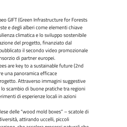
peo GIFT (Green Infrastructure for Forests
ste e degli alberi come elementi chiave
esilienza climatica e lo sviluppo sostenibile
cazione del progetto, finanziato dal
 pubblicato il secondo video promozionale
onsorzio di partner europei.
trees are key to a sustainable future (2nd
fre una panoramica efficace
progetto. Attraverso immagini suggestive
i lo scambio di buone pratiche tra regioni
rimenti di esperienze locali in azioni
ese delle “wood mold boxes” – scatole di
versità, attirando uccelli, piccoli
vazione, che accelera processi naturali che