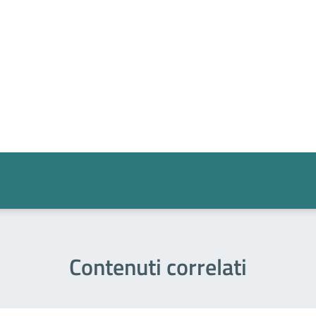
a 5 stelle su 5
a 4 stelle su 5
a 3 stelle su 5
a 2 stelle su 5
a 1 stelle su 5
Contenuti correlati