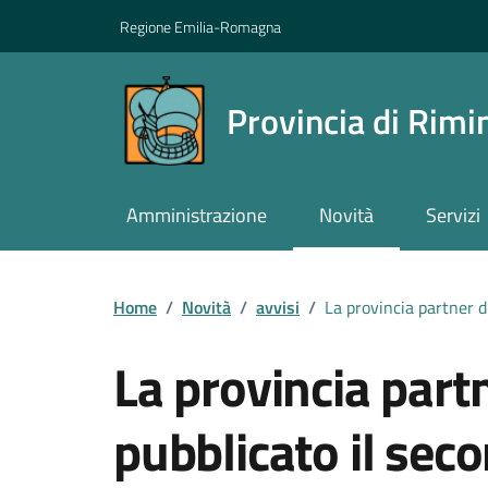
Vai ai contenuti
Vai al footer
Regione Emilia-Romagna
Provincia di Rimi
Amministrazione
Novità
Servizi
Contenuti in evidenza
Home
/
Novità
/
avvisi
/
La provincia partner di
La provincia partn
pubblicato il sec