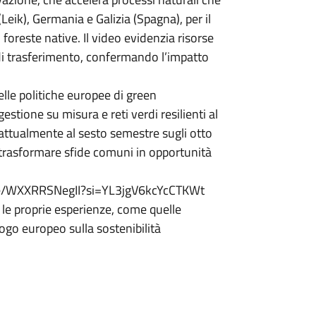
(Leik), Germania e Galizia (Spagna), per il
 foreste native. Il video evidenzia risorse
 di trasferimento, confermando l’impatto
nelle politiche europee di green
stione su misura e reti verdi resilienti al
 attualmente al sesto semestre sugli otto
trasformare sfide comuni in opportunità
tu.be/WXXRRSNegII?si=YL3jgV6kcYcCTKWt
 le proprie esperienze, come quelle
logo europeo sulla sostenibilità