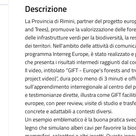
Descrizione
La Provincia di Rimini, partner del progetto euro
and Trees), promuove la valorizzazione delle fore
delle infrastrutture verdi per la biodiversità, la r
dei territori. Nell’ambito delle attività di comuni
programma Interreg Europe, è stato realizzato e
che presenta i risultati intermedi raggiunti dal c
Il video, intitolato “GIFT - Europe's forests and 
project video)”, dura poco meno di 3 minuti e of
sull’apprendimento interregionale al centro del 
e testimonianze dirette, illustra come GIFT facilit
europee, con peer review, visite di studio e trasfe
concrete e adattabili a contesti diversi.
Un esempio emblematico è la buona pratica sved
legno che simulano alberi cavi per favorire la biodi
mammiferi, coleotteri e altri insetti. Questa inno