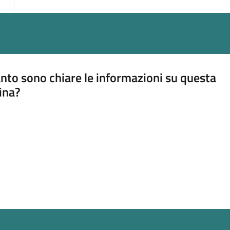
nto sono chiare le informazioni su questa
ina?
a 5 stelle su 5
a 4 stelle su 5
a 3 stelle su 5
a 2 stelle su 5
a 1 stelle su 5