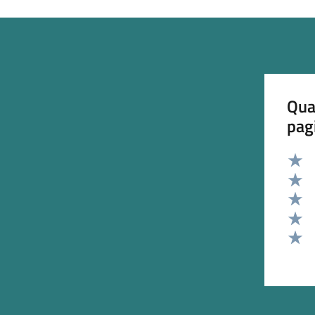
Qua
pag
Valut
Valut
Valut
Valut
Valut