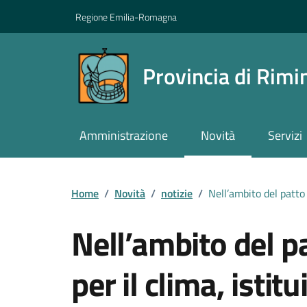
Vai ai contenuti
Vai al footer
Regione Emilia-Romagna
Provincia di Rimi
Amministrazione
Novità
Servizi
Contenuti in evidenza
Home
/
Novità
/
notizie
/
Nell’ambito del patto p
Nell’ambito del pa
per il clima, istitu