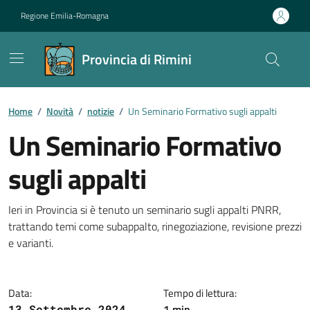
Vai ai contenuti
Vai al footer
Regione Emilia-Romagna
Provincia di Rimini
Contenuti in evidenza
Home
/
Novità
/
notizie
/
Un Seminario Formativo sugli appalti
Un Seminario Formativo
sugli appalti
Dettagli della notizia
Ieri in Provincia si è tenuto un seminario sugli appalti PNRR,
trattando temi come subappalto, rinegoziazione, revisione prezzi
e varianti.
Data:
Tempo di lettura:
1 min
13 Settembre 2024