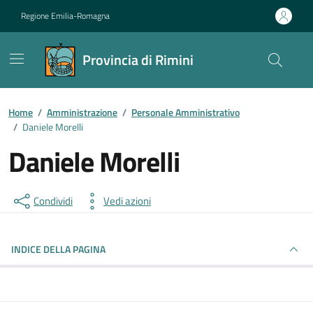
Vai ai contenuti
Vai al footer
Regione Emilia-Romagna
Provincia di Rimini
Contenuti in evidenza
Home
/
Amministrazione
/
Personale Amministrativo
/
Daniele Morelli
Daniele Morelli
Condividi
Vedi azioni
INDICE DELLA PAGINA