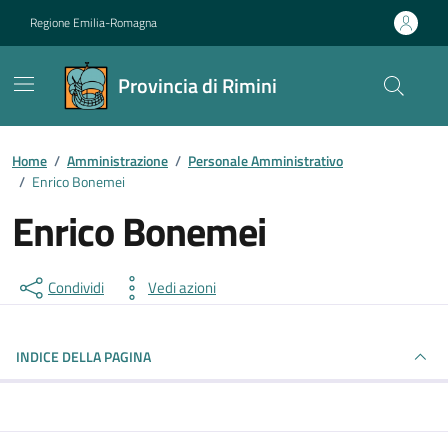
Vai ai contenuti
Vai al footer
Regione Emilia-Romagna
Provincia di Rimini
Contenuti in evidenza
Home
/
Amministrazione
/
Personale Amministrativo
/
Enrico Bonemei
Enrico Bonemei
Condividi
Vedi azioni
INDICE DELLA PAGINA