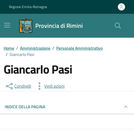
Vai ai contenuti
Vai al footer
Regione Emilia-Romagna
Provincia di Rimini
Contenuti in evidenza
Home
/
Amministrazione
/
Personale Amministrativo
/
Giancarlo Pasi
Giancarlo Pasi
Condividi
Vedi azioni
INDICE DELLA PAGINA