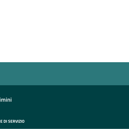
a 5 stelle su 5
a 4 stelle su 5
a 3 stelle su 5
a 2 stelle su 5
a 1 stelle su 5
imini
E DI SERVIZIO