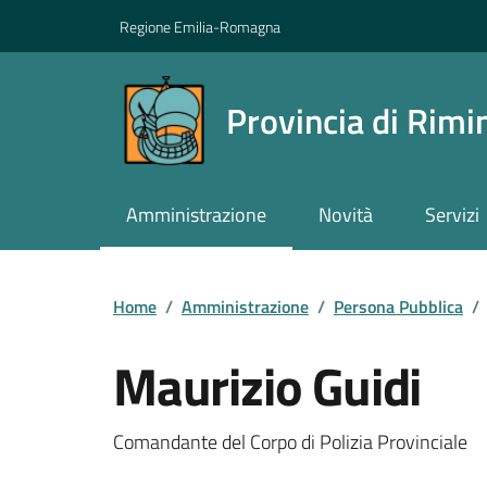
Vai ai contenuti
Vai al footer
Regione Emilia-Romagna
Provincia di Rimi
Amministrazione
Novità
Servizi
Contenuti in evidenza
Home
/
Amministrazione
/
Persona Pubblica
/
Maurizio Guidi
Comandante del Corpo di Polizia Provinciale