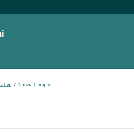
ni
rativo
/
Nunzia Ciamponi