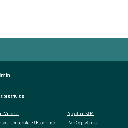
a 4 stelle su 5
a 3 stelle su 5
a 2 stelle su 5
a 1 stelle su 5
imini
E DI SERVIZIO
 e Mobilità
Appalti e SUA
zione Territoriale e Urbanistica
Pari Opportunità