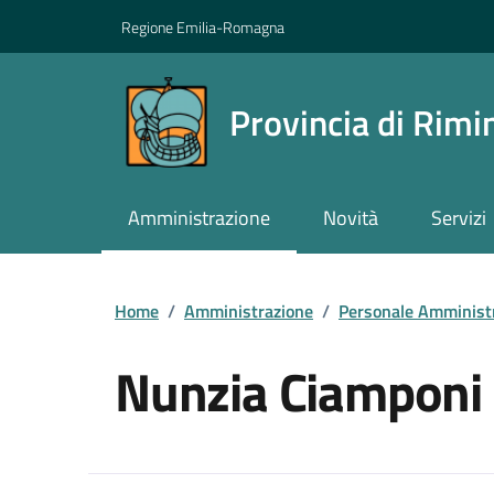
Vai ai contenuti
Vai al footer
Regione Emilia-Romagna
Provincia di Rimi
Amministrazione
Novità
Servizi
Contenuti in evidenza
Home
/
Amministrazione
/
Personale Amminist
Nunzia Ciamponi