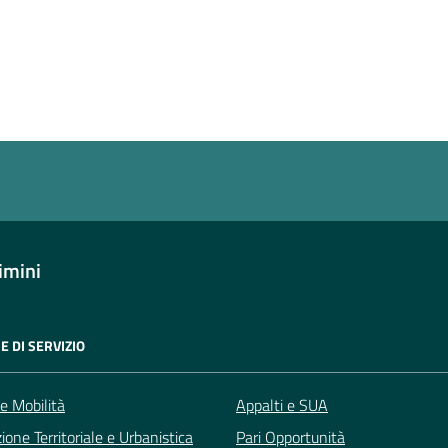
a 4 stelle su 5
a 3 stelle su 5
a 2 stelle su 5
a 1 stelle su 5
imini
E DI SERVIZIO
 e Mobilità
Appalti e SUA
zione Territoriale e Urbanistica
Pari Opportunità