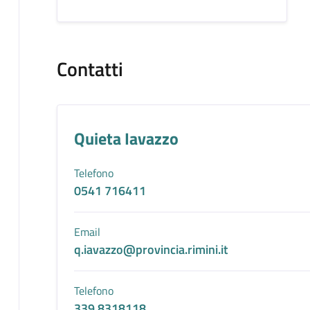
Contatti
Quieta Iavazzo
Telefono
0541 716411
Email
q.iavazzo@provincia.rimini.it
Telefono
339 8318118