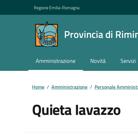
Vai ai contenuti
Vai al footer
Regione Emilia-Romagna
Provincia di Rimi
Amministrazione
Novità
Servizi
Contenuti in evidenza
Home
/
Amministrazione
/
Personale Amminist
Quieta Iavazzo