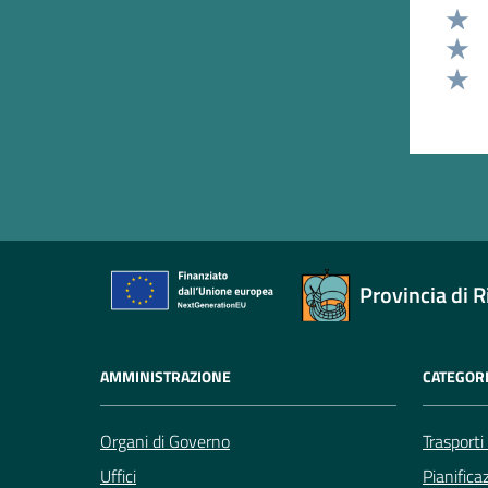
Valut
Valut
Valut
Valut
Provincia di R
AMMINISTRAZIONE
CATEGORI
Organi di Governo
Trasporti
Uffici
Pianifica