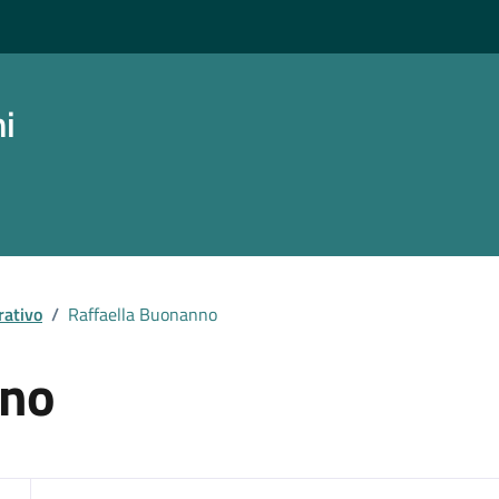
ni
rativo
/
Raffaella Buonanno
nno