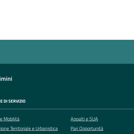
a 4 stelle su 5
a 3 stelle su 5
a 2 stelle su 5
a 1 stelle su 5
imini
E DI SERVIZIO
 e Mobilità
Appalti e SUA
zione Territoriale e Urbanistica
Pari Opportunità