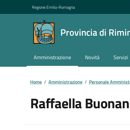
Vai ai contenuti
Vai al footer
Regione Emilia-Romagna
Provincia di Rimi
Amministrazione
Novità
Servizi
Contenuti in evidenza
Home
/
Amministrazione
/
Personale Amminist
Raffaella Buona