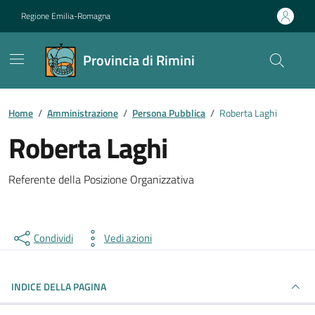
Vai ai contenuti
Vai al footer
Regione Emilia-Romagna
Provincia di Rimini
Contenuti in evidenza
Home
/
Amministrazione
/
Persona Pubblica
/
Roberta Laghi
Roberta Laghi
Referente della Posizione Organizzativa
Condividi
Vedi azioni
INDICE DELLA PAGINA