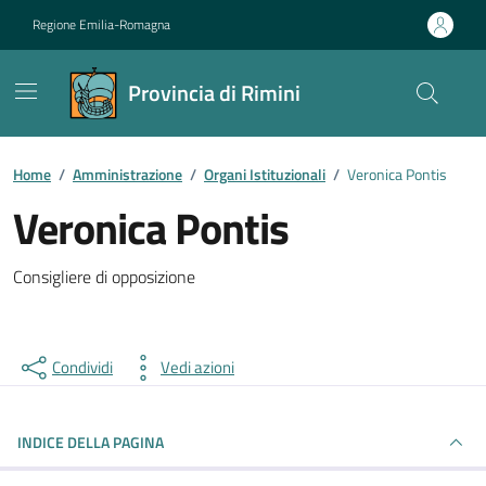
Vai ai contenuti
Vai al footer
Regione Emilia-Romagna
Provincia di Rimini
Contenuti in evidenza
Home
/
Amministrazione
/
Organi Istituzionali
/
Veronica Pontis
Veronica Pontis
Consigliere di opposizione
Condividi
Vedi azioni
INDICE DELLA PAGINA