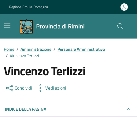
Vai ai contenuti
Vai al footer
Regione Emilia-Romagna
Provincia di Rimini
Contenuti in evidenza
Home
/
Amministrazione
/
Personale Amministrativo
/
Vincenzo Terlizzi
Vincenzo Terlizzi
Condividi
Vedi azioni
INDICE DELLA PAGINA