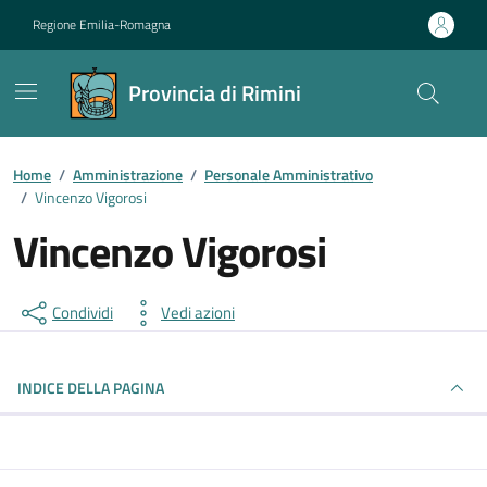
Vai ai contenuti
Vai al footer
Regione Emilia-Romagna
Provincia di Rimini
Contenuti in evidenza
Home
/
Amministrazione
/
Personale Amministrativo
/
Vincenzo Vigorosi
Vincenzo Vigorosi
Condividi
Vedi azioni
INDICE DELLA PAGINA