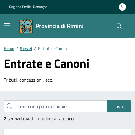
Vai ai contenuti
Vai al footer
Regione Emilia-Romagna
Provincia di Rimini
Contenuti in evidenza
Home
/
Servizi
/
Entrate e Canoni
Entrate e Canoni
Tributi, concessioni, ecc.
Esplora tutti i servizi
Cerca una parola chiave
Invio
2
servizi trovati in ordine alfabetico