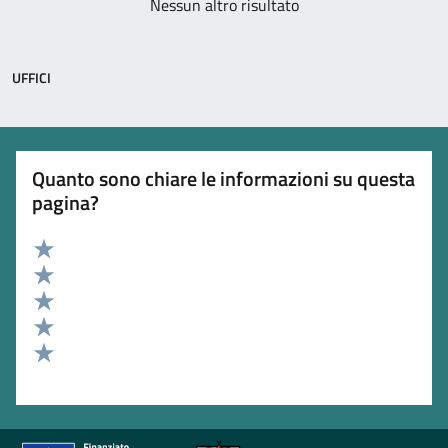
Nessun altro risultato
UFFICI
Quanto sono chiare le informazioni su questa
pagina?
Valuta 5 stelle su 5
Valuta 4 stelle su 5
Valuta 3 stelle su 5
Valuta 2 stelle su 5
Valuta 1 stelle su 5