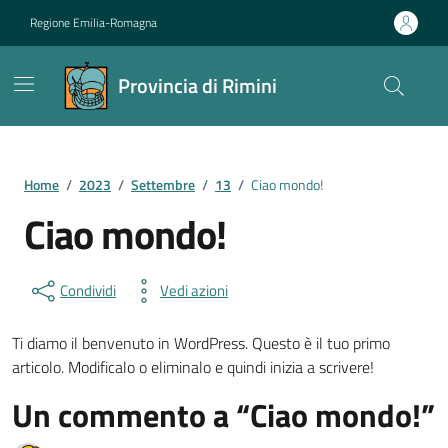
Vai ai contenuti
Vai al footer
Regione Emilia-Romagna
Provincia di Rimini
Contenuti in evidenza
Home
/
2023
/
Settembre
/
13
/
Ciao mondo!
Ciao mondo!
Condividi
Vedi azioni
Ti diamo il benvenuto in WordPress. Questo è il tuo primo
articolo. Modificalo o eliminalo e quindi inizia a scrivere!
Un commento a “
Ciao mondo!
”