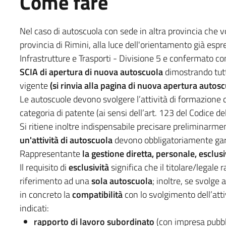
Come fare
Nel caso di autoscuola con sede in altra provincia che vogl
provincia di Rimini, alla luce dell'orientamento già esp
Infrastrutture e Trasporti - Divisione 5 e confermato 
SCIA di apertura di nuova autoscuola
dimostrando tutt
vigente
(si rinvia alla pagina di nuova apertura autosc
Le autoscuole devono svolgere l’attività di formazione 
categoria di patente (ai sensi dell’art. 123 del Codice d
Si ritiene inoltre indispensabile precisare preliminarm
un'attività di autoscuola
devono obbligatoriamente gara
Rappresentante
la gestione diretta, personale, esclus
Il requisito di
esclusività
significa che il titolare/legale 
riferimento ad una
sola autoscuola
; inoltre, se svolge 
in concreto la
compatibilità
con lo svolgimento dell’attiv
indicati:
rapporto di lavoro subordinato
(con impresa pubbli