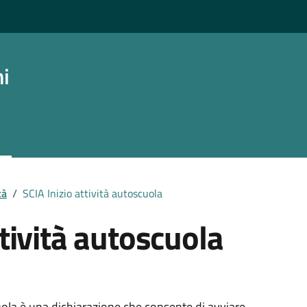
ni
tà
/
SCIA Inizio attività autoscuola
ttività autoscuola
cuola è una dichiarazione che consente di avviare