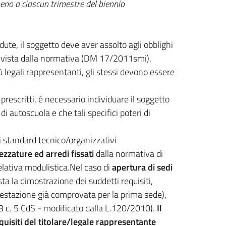
eno a ciascun trimestre del biennio
dute, il soggetto deve aver assolto agli obblighi
prevista dalla normativa (DM 17/2011smi).
ù legali rappresentanti, gli stessi devono essere
prescritti, è necessario individuare il soggetto
i autoscuola e che tali specifici poteri di
di standard tecnico/organizzativi
rezzature ed arredi fissati
dalla normativa di
elativa modulistica.Nel caso di
apertura di sedi
sta la dimostrazione dei suddetti requisiti,
attestazione già comprovata per la prima sede),
23 c. 5 CdS - modificato dalla L.120/2010).
Il
uisiti del titolare/legale rappresentante