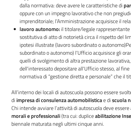
dalla normativa: deve avere le caratteristiche di
par
oppure con un impegno lavorativo che non pregiudichi
imprenditoriale; l’Amministrazione acquisisce il relat
lavoro autonomo:
il titolare/legale rappresentante 
sostitutiva di atto di notorietà circa il rispetto del 
ipotesi illustrate (lavoro subordinato o autonomo)Per
subordinato o autonomo) l’Ufficio acquisisce gli ora
quelli di svolgimento di altra prestazione lavorat
dell'interessato depositare all'Ufficio stesso, al fine
normativa di “gestione diretta e personale” che il ti
All’interno dei locali di autoscuola possono essere svolte 
di
impresa di consulenza automobilistica
e di
scuola n
Chi intende avviare l’attività di autoscuola deve essere 
morali e professionali
(tra cui: duplice
abilitazione Ins
biennale maturata negli ultimi cinque anni.