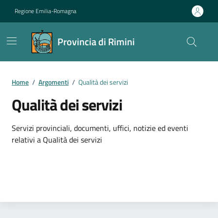
Vai ai contenuti
Vai al footer
Regione Emilia-Romagna
Provincia di Rimini
Contenuti in evidenza
Home
/
Argomenti
/
Qualità dei servizi
Qualità dei servizi
Dettagli dell'argomento
Servizi provinciali, documenti, uffici, notizie ed eventi
relativi a Qualità dei servizi