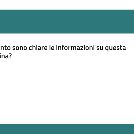
nto sono chiare le informazioni su questa
ina?
a 5 stelle su 5
a 4 stelle su 5
a 3 stelle su 5
a 2 stelle su 5
a 1 stelle su 5