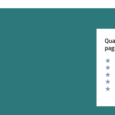
Qua
pag
Valut
Valut
Valut
Valut
Valut