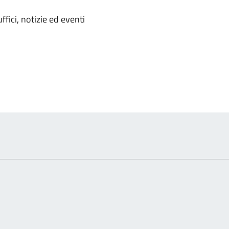
'argomento
ffici, notizie ed eventi