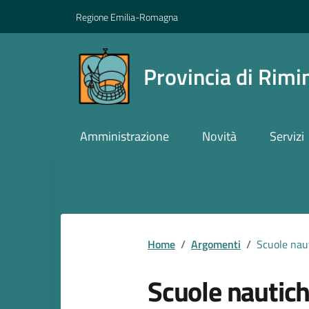
Vai ai contenuti
Vai al footer
Regione Emilia-Romagna
Provincia di Rimi
Amministrazione
Novità
Servizi
Contenuti in evidenza
Home
/
Argomenti
/
Scuole nau
Scuole nautic