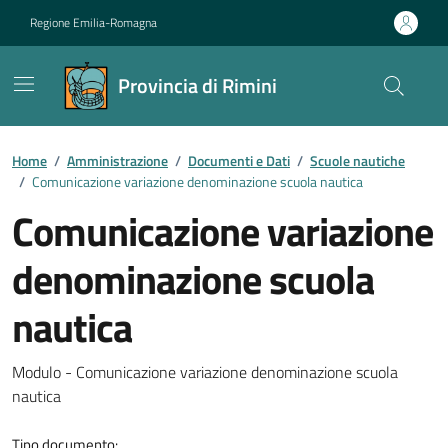
Vai ai contenuti
Vai al footer
Regione Emilia-Romagna
Provincia di Rimini
Contenuti in evidenza
Home
/
Amministrazione
/
Documenti e Dati
/
Scuole nautiche
/
Comunicazione variazione denominazione scuola nautica
Comunicazione variazione
denominazione scuola
nautica
Dettagli del documento
Modulo - Comunicazione variazione denominazione scuola
nautica
Tipo documento: