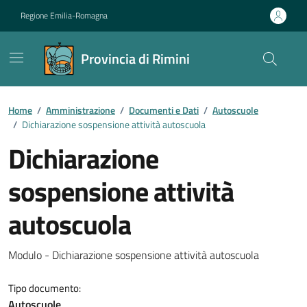
Vai ai contenuti
Vai al footer
Regione Emilia-Romagna
Provincia di Rimini
Contenuti in evidenza
Home
/
Amministrazione
/
Documenti e Dati
/
Autoscuole
/
Dichiarazione sospensione attività autoscuola
Dichiarazione
sospensione attività
autoscuola
Dettagli del documento
Modulo - Dichiarazione sospensione attività autoscuola
Tipo documento:
Autoscuole