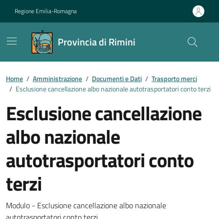
Vai ai contenuti
Vai al footer
Regione Emilia-Romagna
Provincia di Rimini
Contenuti in evidenza
Home
/
Amministrazione
/
Documenti e Dati
/
Trasporto merci
/
Esclusione cancellazione albo nazionale autotrasportatori conto terzi
Esclusione cancellazione
albo nazionale
autotrasportatori conto
terzi
Dettagli del documento
Modulo - Esclusione cancellazione albo nazionale
autotrasportatori conto terzi