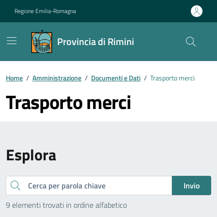
Vai ai contenuti
Vai al footer
Regione Emilia-Romagna
Provincia di Rimini
Contenuti in evidenza
Home
/
Amministrazione
/
Documenti e Dati
/
Trasporto merci
Trasporto merci
Esplora
Cerca
Invio
9 elementi trovati in ordine alfabetico