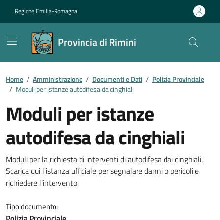
Vai ai contenuti
Vai al footer
Regione Emilia-Romagna
Provincia di Rimini
Contenuti in evidenza
Home
/
Amministrazione
/
Documenti e Dati
/
Polizia Provinciale
/
Moduli per istanze autodifesa da cinghiali
Moduli per istanze
autodifesa da cinghiali
Dettagli del documento
Moduli per la richiesta di interventi di autodifesa dai cinghiali.
Scarica qui l'istanza ufficiale per segnalare danni o pericoli e
richiedere l'intervento.
Tipo documento:
Polizia Provinciale