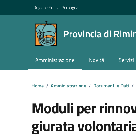
Vai ai contenuti
Vai al footer
Regione Emilia-Romagna
Provincia di Rimi
Amministrazione
Novità
Servizi
Contenuti in evidenza
Home
/
Amministrazione
/
Documenti e Dati
/
Moduli per rinnov
giurata volontari