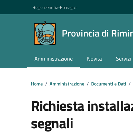
Vai ai contenuti
Vai al footer
Regione Emilia-Romagna
Provincia di Rimi
Amministrazione
Novità
Servizi
Contenuti in evidenza
Home
/
Amministrazione
/
Documenti e Dati
/
Richiesta installa
segnali