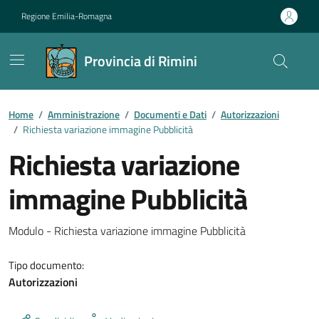
Vai ai contenuti
Vai al footer
Regione Emilia-Romagna
Provincia di Rimini
Contenuti in evidenza
Home
/
Amministrazione
/
Documenti e Dati
/
Autorizzazioni
/
Richiesta variazione immagine Pubblicità
Richiesta variazione
immagine Pubblicità
Dettagli del documento
Modulo - Richiesta variazione immagine Pubblicità
Tipo documento:
Autorizzazioni