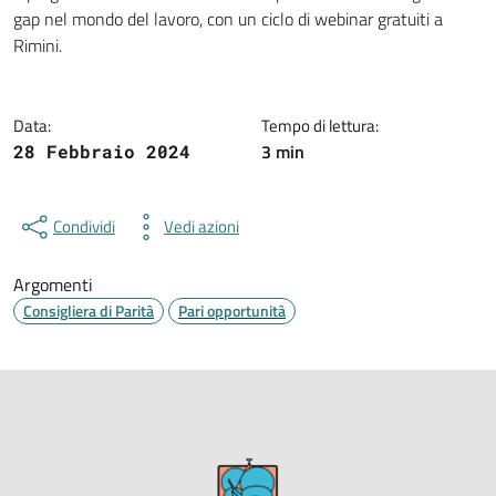
Dettagli della notizia
gap nel mondo del lavoro, con un ciclo di webinar gratuiti a
Rimini.
Data:
Tempo di lettura:
3 min
28 Febbraio 2024
Condividi
Vedi azioni
Argomenti
Consigliera di Parità
Pari opportunità