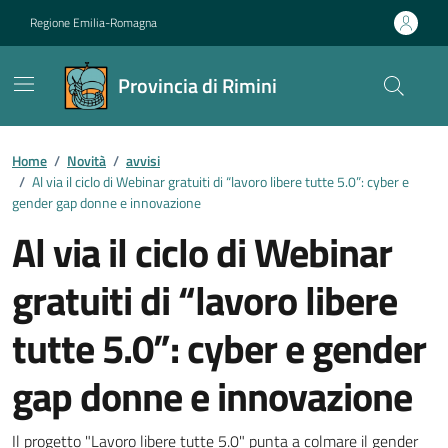
Vai ai contenuti
Vai al footer
Regione Emilia-Romagna
Provincia di Rimini
Contenuti in evidenza
Home
/
Novità
/
avvisi
/
Al via il ciclo di Webinar gratuiti di “lavoro libere tutte 5.0”: cyber e
gender gap donne e innovazione
Al via il ciclo di Webinar
gratuiti di “lavoro libere
tutte 5.0”: cyber e gender
gap donne e innovazione
Il progetto "Lavoro libere tutte 5.0" punta a colmare il gender